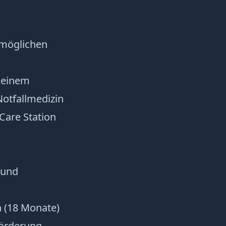
tmöglichen
n einem
Notfallmedizin
Care Station
 und
 (18 Monate)
Förderung