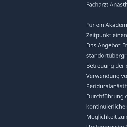
Facharzt Anäst
Für ein Akadem
Zeitpunkt eine
Das Angebot: I
standortübergre
Betreuung der o
Verwendung von
Periduralanäst
Durchführung d
kontinuierliche
Möglichkeit zu
Umfangreiche Fo