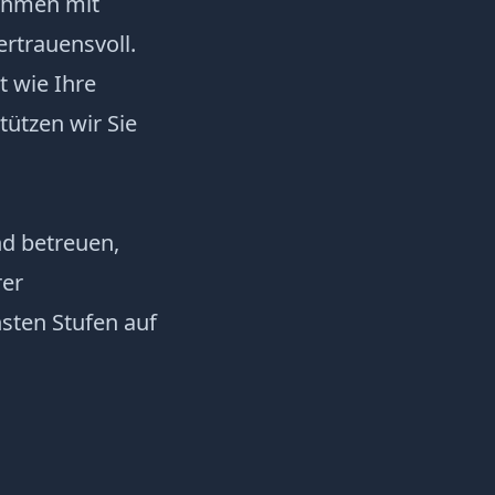
ehmen mit
ertrauensvoll.
 wie Ihre
tützen wir Sie
nd betreuen,
rer
sten Stufen auf