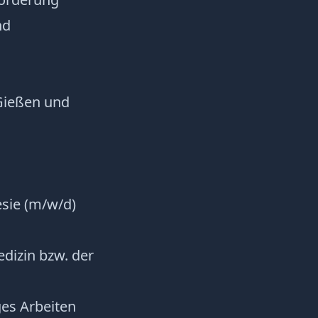
nd
Gießen und
esie (m/w/d)
edizin bzw. der
ges Arbeiten