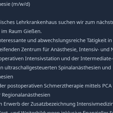
hesie (m/w/d)
isches Lehrkrankenhaus suchen wir zum nächs
n im Raum Gießen.
nteressante und abwechslungsreiche Tätigkeit i
ifenden Zentrum für Anästhesie, Intensiv- und 
perativen Intensivstation und der Intermediate-
 ultraschallgesteuerten Spinalanästhesien und
hesien
er postoperativen Schmerztherapie mittels PCA
r Regionalanästhesien
m Erwerb der Zusatzbezeichnung Intensivmedizin
rt- und Weiterbildungen inklusive finanzieller 