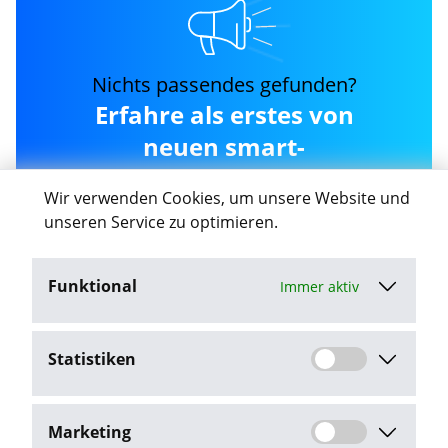
Nichts passendes gefunden?
Erfahre als erstes von
neuen smart-
recruiting.de Jobs in
Wir verwenden Cookies, um unsere Website und
Giessen
unseren Service zu optimieren.
Funktional
Immer aktiv
Job-Agent aktivieren
Statistiken
Mit dem Klick auf "Job-Agent aktivieren" stimme ich den
Datenschutzbestimmungen
zu.
Marketing