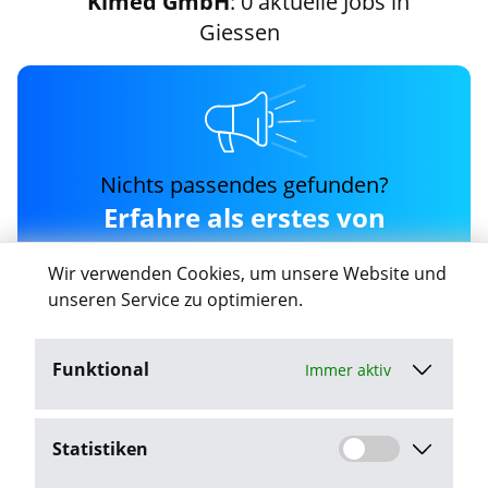
Klmed GmbH
: 0 aktuelle Jobs in
Giessen
Nichts passendes gefunden?
Erfahre als erstes von
neuen klmed-gmbh Jobs
Wir verwenden Cookies, um unsere Website und
in Giessen
unseren Service zu optimieren.
Funktional
Immer aktiv
Job-Agent aktivieren
Statistiken