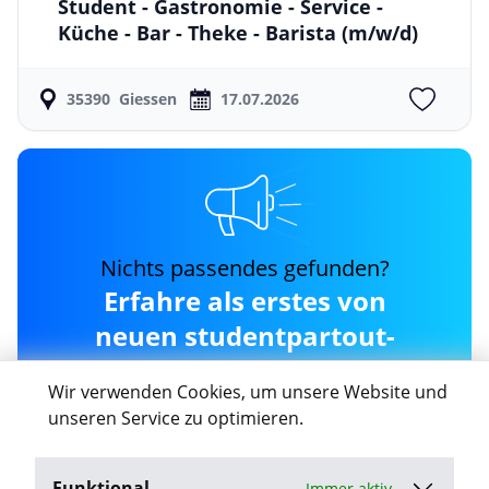
Student - Gastronomie - Service -
Küche - Bar - Theke - Barista
(m/w/d)
35390
Giessen
17.07.2026
Nichts passendes gefunden?
Erfahre als erstes von
neuen studentpartout-
gmbh---standort-
Wir verwenden Cookies, um unsere Website und
frankfurt Jobs in Giessen
unseren Service zu optimieren.
Funktional
Immer aktiv